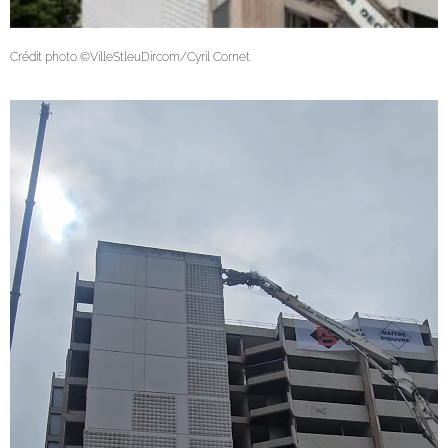
Crédit photo ©
VilleStleuDircom/Cyril Cornet