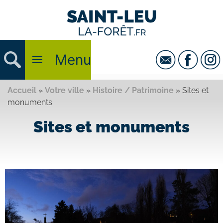
Menu
Accueil
»
Votre ville
»
Histoire / Patrimoine
»
Sites et
monuments
Sites et monuments